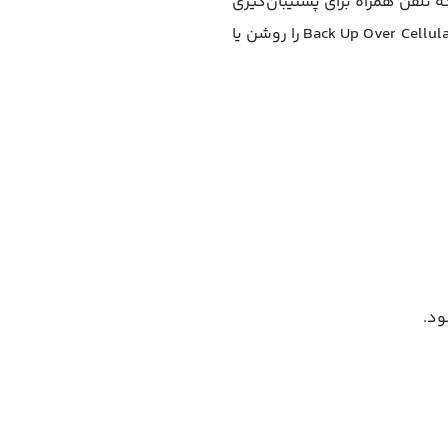
ز شبکهٔ تلفن همراه برای پشتیبان‌گیری
از آیفون استفاده کنید. به مسیر Settings > [your name] > iCloud > iCloud Backup بروید و سپس Back Up Over Cellular را روشن یا