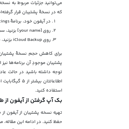
که در نسخهٔ پشتیبان قرار گرفته‌ان
در آیفون خود، برنامهٔ Settings را باز کنید.
روی [your name] بزنید، سپس iCloud را انتخاب کنید.
روی iCloud Backup بزنید، سپس آیفون خود را انتخاب کنید (This iPhone).
برای کاهش حجم نسخهٔ پشتیبان، 
پشتیبان موجودِ آن برنامه‌ها نیز از iCloud حذف خواهد ش
اطلاعاتتان بی
استفاده کنید.
بک آپ گرفتن از آیفون از ط
تهیه نسخه پشتیبان از آیفون از
حفظ کنید. در ادامه این مقاله، م