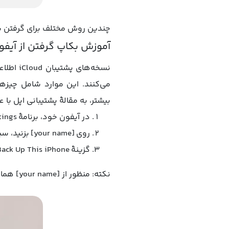
چندین روش مختلف برای گرفتن بک‌
آموزش بکاپ گرفتن از آیفون با 
می‌کنند. این موارد شامل چیزها
بیشتر، به مقالهٔ پشتیبانی اپل با عنوان «iCloud از چه چیزهایی نسخهٔ پشتیبان می‌گیر
در آیفون خود، برنامهٔ Settings را باز کنید.
روی [your name] بزنید، سپس iCloud را انتخاب کنید و بعد iCloud Backup را بزنید.
گزینهٔ Back Up This iPhone را روشن کنید.
نکته: منظور از [your name] همان قسمت بالایی در بخش Settings است که اطلاعات حسابتان را نشان می‌دهد.