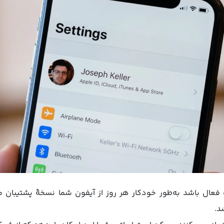
گزینه بکاپ فعال باشد به‌طور خودکار هر روز از آیفون شما نسخهٔ پشتیبا