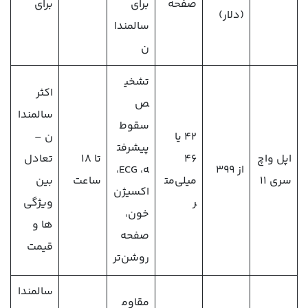
صفحه
برای
برای
(دلار)
سالمندا
ن
تشخی
اکثر
ص
سالمندا
سقوط
۴۲ یا
ن –
پیشرفت
اپل واچ
۴۶
تا ۱۸
تعادل
از ۳۹۹
ه، ECG،
سری 11
میلی‌مت
ساعت
بین
اکسیژن
ر
ویژگی‌
خون،
ها و
صفحه
قیمت
روشن‌تر
سالمندا
مقاوم