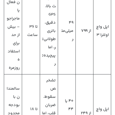
ن فعال
ت بالا،
یا
GPS
ماجراجو
۴۹
دقیق،
اپل واچ
تا ۳۶
– بیش
از ۷۹۹
میلی‌مت
باتری
اولترا 3
ساعت
از حد
ر
طولانی‌ت
برای
ر، اما
استفاد
پیچیده‌ت
ه
ر
روزمره
تشخی
ص
سالمندا
سقوط،
ن با
۴۰ یا
ضربان
بودجه
اپل واچ
۴۴
تا ۱۸
از ۲۴۹
قلب، اما
محدود