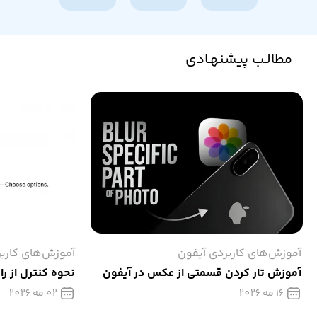
مطالـب پیشنهـادی
آموزش‌های کاربردی آیفون
آموزش‌های کارب
آموزش تار كردن قسمتی از عکس در آیفون
نحوه کنترل از را
16 مه 2026
02 مه 2026