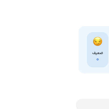
ضعیف
0