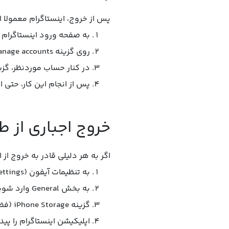
پس از خروج، اینستاگرام معمولا ا
به صفحه ورود اینستاگرام ب
روی گزینه Manage accounts (مدیریت حساب‌ها) کلیک کنید.
در کنار حساب موردنظر، گزینه Remove (حذف) را انتخاب
پس از انجام این کار، حتی 
خروج اجباری از 
اگر به هر دلیلی قادر به خروج از 
به تنظیمات آیفون (Settings) بروید.
به بخش General وارد شوید.
گزینه iPhone Storage (فضای ذخیره‌سازی آیفون) را انتخاب کنید.
اپلیکیشن اینستاگرام را پیدا