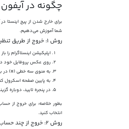
چگونه در آیفون ا
برای خارج شدن از پیج اینستا در
شما آموزش می‌دهیم.
روش ۱: خروج از طریق تنظیمات اینستاگرام
اپلیکیشن اینستاگرام را باز 
روی عکس پروفایل خود در 
به منوی سه خطی (≡) در با
به پایین صفحه اسکرول کنید و روی Log out (خ
در پنجره تایید، دوباره گزینه Log out را انتخاب کن
بطور خلاصه: برای خروج از حسا
انتخاب کنید.
روش ۲: خروج از چند حساب هم‌زمان