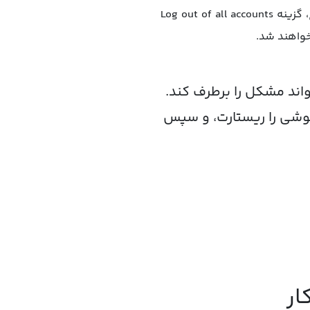
اگر چندین حساب در اینستاگرام دارید و می‌خواهید از همه آن‌ها هم‌زمان خارج شوید، هنگام خروج، گزینه Log out of all accounts
خواهند شد.
واند مشکل را برطرف کند.
 گوشی را ریستارت، و سپس
ار