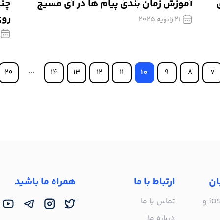
‌فای
آموزش زمان بندی پیام ها در آی مسیج
چند
روی
21 ژانویه 2025
20
14
13
12
11
10
9
8
7
ان
ارتباط با ما
همراه ما باشید
راه‌اندازی روی iOS 16 و
تماس با ما
درباره ما