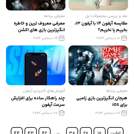
نقد و بررسی محصولات اپل
معرفی برنامه
مقایسه آیفون 14 با آیفون 13،
معرفی معروف ترین و خاطره
بخریم یا نخریم؟
انگیزترین بازی های اکشن
آیفون
10 دسامبر 2022
09 دسامبر 2022
معرفی برنامه
آموزش‌های کاربردی آیفون
هیجان انگیزترین بازی زامبی
چند راهکار ساده برای افزایش
برای iOS
سرعت آیفون
08 دسامبر 2022
07 دسامبر 2022
اولین
10
20
30
42
43
44