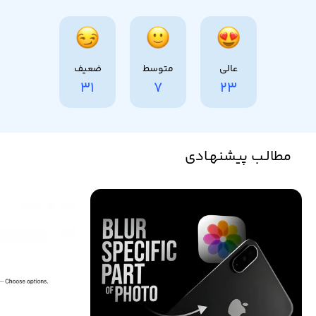
عالی
متوسط
ضعیف
31
7
23
مطالـب پیشنهـادی