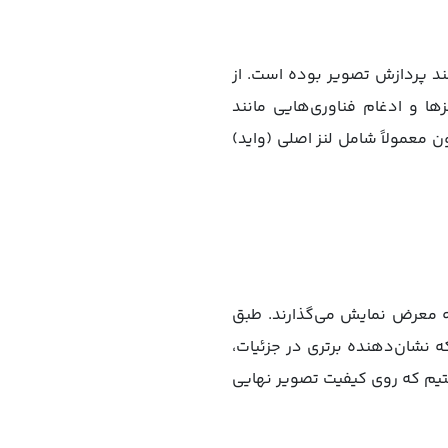
د پردازش تصویر بوده است. از
افراگم لنزها و ادغام فناوری‌هایی مانند
 پایه، دوربین آیفون معمولاً شامل لنز اصلی (واید)
لایی را هنگام ثبت تصاویر به معرض نمایش می‌گذارند. طبق
های اخیر امتیازهایی بالاتر از عدد 140 را کسب کرده که نشان‌دهنده برتری در جزئیات،
تیم که روی کیفیت تصویر نهایی