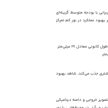
 2021 معرفی شد و همچنان برای کاربرانی با بودجه متوسط، گزینه‌ای
پشتی (اصلی و اولتراواید) و یک لنز سلفی 12 مگاپیکسلی، بر بهبود عملکرد در نور کم تمرکز
 با سنسور بزرگ‌تر که نور بیشتری جذب می‌کند،‌ شاهد بهبود
وز، جزئیات تصویر خروجی و دامنه دینامیکی
ب می‌آید. در محیط‌هایی با نور