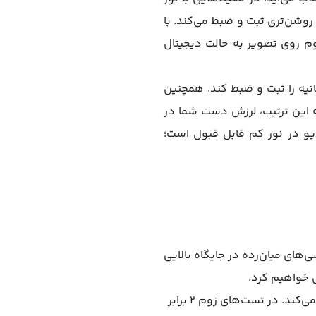
صاویر روشن‌تری ثبت و ضبط می‌کند. با
زوم روی تصویر به حالت دیجیتال
یفون 13 قادر است تا ویدیوهایی با رزولوشن 4K و نرخ 60 فریم بر ثانیه را ثبت و ضبط کند. همچنین
ه و به این ترتیب، لرزش دست شما در
 بین خواهد رفت. طبق بررسی وب‌سایت GSMArena، کیفیت ویدیو در نور کم قابل قبول است؛
کند که آن را در میان گوشی‌های میان‌رده در جایگاه بالایی
ی خواهیم کرد.
جزئیات و وضوح تصویر:‌ لنز اصلی با پیکسل‌های بزرگ، تصاویری شارپ با حداقل اعوجاج را تولید می‌کند. در تست‌های زوم 2 برابر