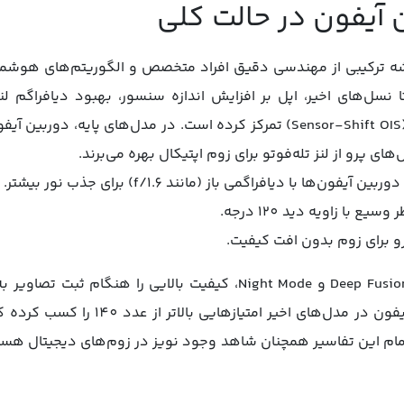
ن آیفون در حالت کلی
ه ترکیبی از مهندسی دقیق افراد متخصص و الگوریتم‌های هوشمن
ل‌های اولیه مانند آیفون 4 تا نسل‌های اخیر، اپل بر افزایش اندازه سنسور، بهبود دی
لرزشگیر اپتیکال سنسور شیفت (Sensor-Shift OIS) تمرکز کرده است. در مدل‌های
های پرو از لنز تله‌فوتو برای زوم اپتیکال بهره می‌برند.
ون‌ها با دیافراگمی باز (مانند f/1.6) برای جذب نور بیشتر.
یع با زاویه دید 120 درجه.
رو برای زوم بدون افت کیفیت.
این لنزها با قابلیت‌هایی مانند Deep Fusion و Night Mode، کیفیت با
بررسی‌های DXOMARK، دوربین آیفون در مدل‌
تمام این تفاسیر همچنان شاهد وجود نویز در زوم‌های دیجیتال هس