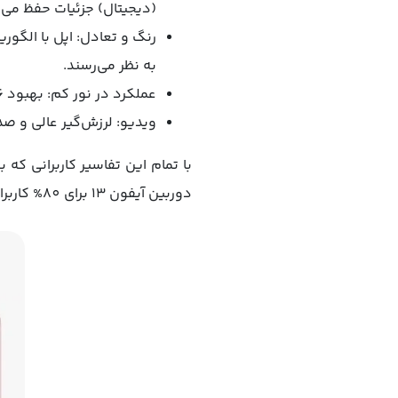
(دیجیتال) جزئیات حفظ می‌ش
رنگ و تعادل: اپل با الگور
به نظر می‌رسند.
عملکرد در نور کم: بهبود 2.6 برابری نسبت به آیفون 12، با کاهش نویز و حفظ جزئیات در سایه‌ها.
ویدیو: لرزش‌گیر عالی و صدا
با تمام این تفاسیر کاربرانی که
دوربین آیفون 13 برای 80% کاربران روزمره، فراتر از انتظارات است.