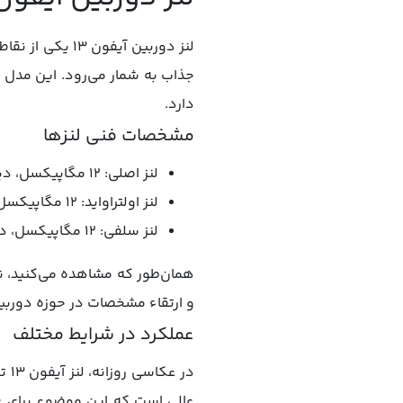
دارد.
مشخصات فنی لنزها
لنز اصلی: 12 مگاپیکسل، دیافراگم f/1.6، سنسور 1.7 میکرومتر، تثبیت‌کننده سنسور شیفت OIS، طول کانونی معادل 26 میلی‌متر.
لنز اولتراواید: 12 مگاپیکسل، دیافراگم f/2.4، میدان دید 120 درجه، طول کانونی معادل 13 میلی‌متر.
لنز سلفی: 12 مگاپیکسل، دیافراگم f/2.2 با فوکوس خودکار.
و ارتقاء مشخصات در حوزه دورب
عملکرد در شرایط مختلف
در 
عالی است که این موضوع برای عکا