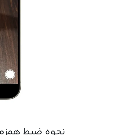
نحوه ضبط همزما