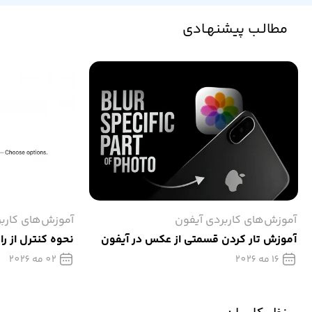
مطالـب پیشنهـادی
آموزش‌های کاربردی آیفون
آموزش‌های کارب
آموزش تار كردن قسمتی از عکس در آیفون
نحوه کنترل از را
16 مه 2026
02 مه 2026