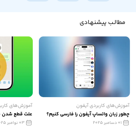
مطالـب پیشنهـادی
آموزش‌های کاربردی آیفون
آموزش‌های کارب
چطور زبان واتساپ آیفون را فارسی کنیم؟
علت قطع شدن ص
01 دسامبر 2025
03 نوامبر 2025