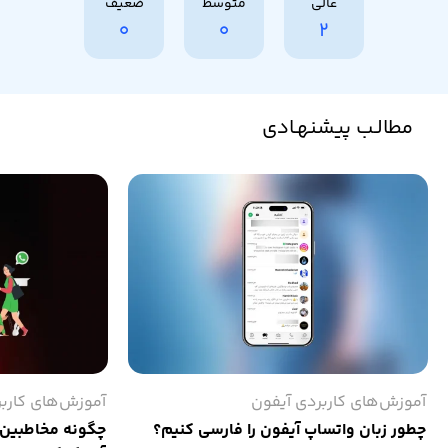
عالی
متوسط
ضعیف
0
0
2
مطالـب پیشنهـادی
آموزش‌های کاربردی آیفون
آموزش‌های کارب
چطور زبان واتساپ آیفون را فارسی کنیم؟
چگونه مخاطبین ب