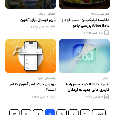
معرفی برنامه
معرفی برنامه
مقایسه اپلیکیشن اسنپ فود و
بازی فوتبال برای آیفون
Uber Eats: بررسی جامع
22 اکتبر 2025
ویژگی‌ها، مزایا و معایب
25 اکتبر 2025
اخبار
راهنمای خرید
بتای iOS 26.1 دو تنظیم رابط
بهترین پارت نامبر آیفون کدام
کاربری عالی جدید به ارمغان
است؟
می‌آورد!
21 اکتبر 2025
21 اکتبر 2025
اولین
6
7
8
9
10
11
12