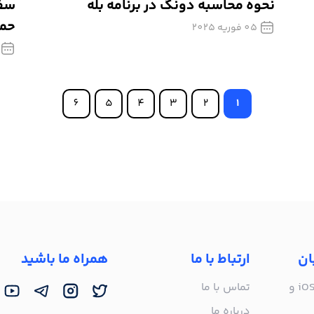
نحوه محاسبه دونگ در برنامه بله
سفی
حمل
05 فوریه 2025
6
5
4
3
2
1
ان
ارتباط با ما
همراه ما باشید
راه‌اندازی روی iOS 16 و
تماس با ما
درباره ما